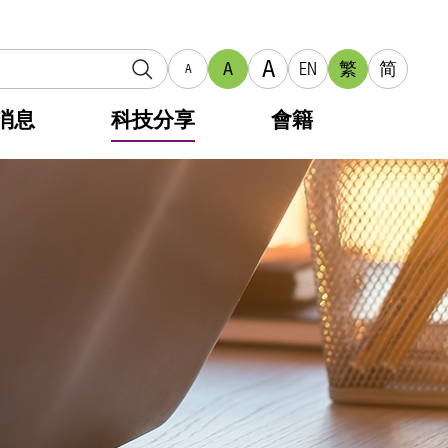
A
A
EN
繁
简
A
消息
科技分享
會籍