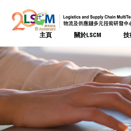
主頁
關於LSCM
技
跳到內容（按回車鍵）
熱門
熱門
熱門
熱門
熱門
機構簡
服務
合作計
活動
會籍及
願景及
LSCM 
可獲授
研發重
登記會
獎項
獎項
獎項
獎項
獎項
服務範
業界活
LSCM 動向
LSCM 動向
LSCM 動向
LSCM 動向
LSCM 動向
應用於
資助計
會員列
組織架
獎項
資助計
重點項
會員登
組織架
新聞中
稅務優
董事局
申請
研究顧
媒體報
評審
新聞稿
招標通
徵求研
資訊中