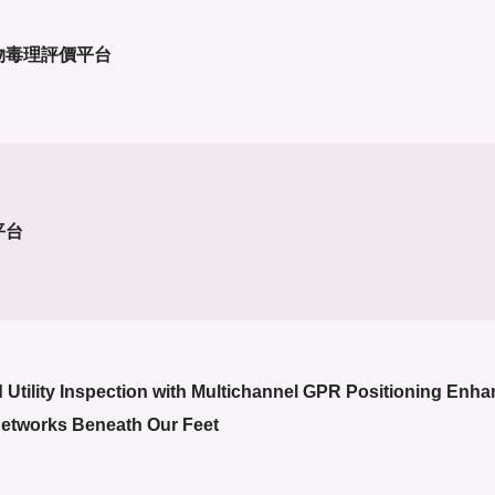
藥物毒理評價平台
平台
tility Inspection with Multichannel GPR Positioning Enh
etworks Beneath Our Feet