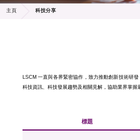
科技分享
供應商
項目資
主頁
科技分享
多媒體
出版刊
就業機
項目夥
聯絡我
LSCM 一直與各界緊密協作，致力推動創新技術研
科技資訊、科技發展趨勢及相關見解，協助業界掌握
標題