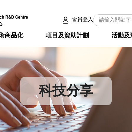
會員登入
術商品化
項目及資助計劃
活動及
介
劃
服務
使命
動向
權之技術
點
籍
疇
動
公共服務之創新技術
劃
表
構
科技分享
劃
目
入
構
心
惠
問
導
告
發項目計劃書
心