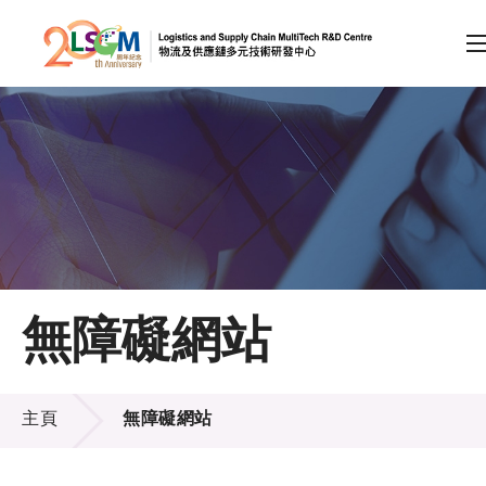
A
A
EN
繁
简
A
跳到內容（按回車鍵）
會員登入
主頁
無障礙網站
關於LSCM
無障礙網站
技術商品化
主頁
無障礙網站
項目及資助計劃