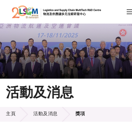
A
A
EN
繁
简
A
跳到內容（按回車鍵）
會員登入
主頁
活動及消息
關於LSCM
活動及消息
技術商品化
主頁
活動及消息
獎項
項目及資助計劃