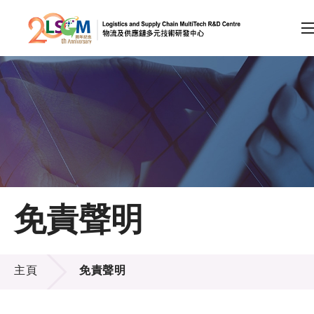
A
A
EN
繁
简
A
跳到內容（按回車鍵）
會員登入
主頁
免責聲明
關於LSCM
免責聲明
技術商品化
主頁
免責聲明
項目及資助計劃