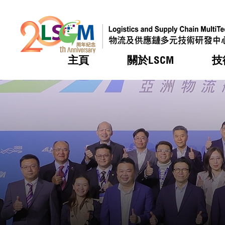
主頁
關於LSCM
技
跳到內容（按回車鍵）
熱門
熱門
熱門
熱門
熱門
機構簡
服務
合作計
活動
會籍及
願景及
LSCM 
可獲授
研發重
登記會
獎項
獎項
獎項
獎項
獎項
服務範
業界活
LSCM 動向
LSCM 動向
LSCM 動向
LSCM 動向
LSCM 動向
應用於
資助計
會員列
組織架
獎項
資助計
重點項
會員登
組織架
新聞中
稅務優
董事局
申請
研究顧
媒體報
評審
新聞稿
招標通
徵求研
資訊中