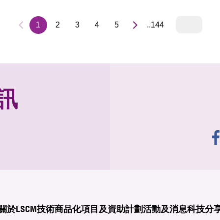
1
2
3
4
5
..144
訊
關於LSCM
技術商品化
項目及資助計劃
活動及消息
科技分