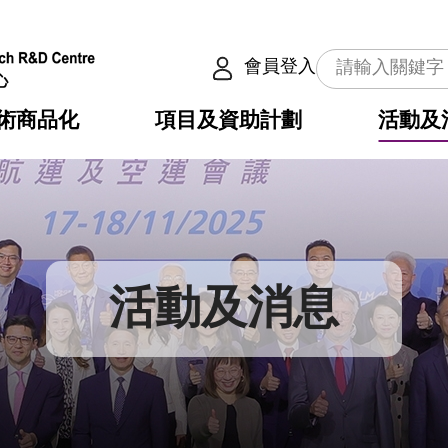
會員登入
術商品化
項目及資助計劃
活動及
介
劃
服務
使命
動向
權之技術
點
籍
疇
動
公共服務之創新技術
劃
表
構
活動及消息
劃
目
入
構
心
惠
問
導
告
發項目計劃書
心