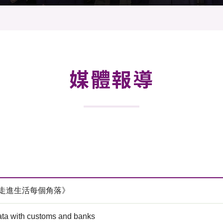
登記
料庫
物
會
伴
們
媒體報導
室走進生活每個角落》
ata with customs and banks