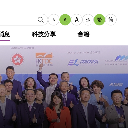
A
A
EN
繁
简
A
消息
科技分享
會籍