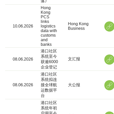
落》
Hong
Kong
PCS
links
Hong Kong
10.06.2026
logistics
Business
data with
customs
and
banks
港口社区
系统至今
文汇报
08.06.2026
获逾6000
企业登记
港口社区
系统拟连
08.06.2026
接全球航
大公报
运数据平
台
港口社区
系统年初
启用至今