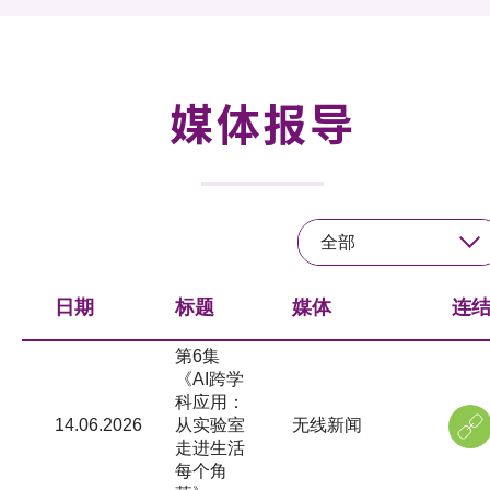
活动及消息
活动
媒体报导
奖项
新闻中心
全部
资讯中心
科技分享
日期
标题
媒体
连
会籍
第6集
《AI跨学
科应用：
14.06.2026
从实验室
无线新闻
走进生活
每个角