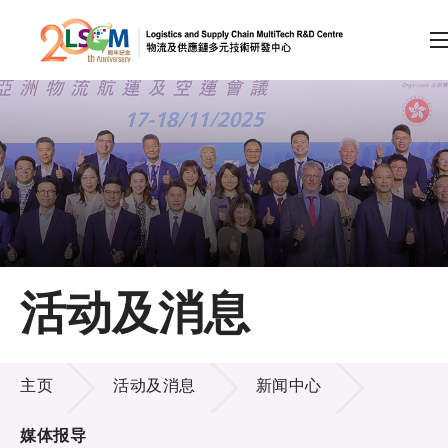
A
A
EN
繁
简
A
跳到内容（按回车键）
会员登录
主页
活动及消息
关于LSCM
活动及消息
技术商品化
主页
活动及消息
新闻中心
项目及资助计划
媒体报导