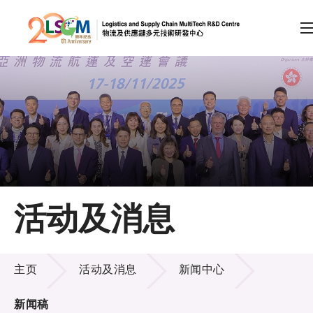
A
A
EN
繁
简
A
跳到内容（按回车键）
会员登录
主页
活动及消息
关于LSCM
活动及消息
技术商品化
主页
活动及消息
新闻中心
项目及资助计划
新闻稿