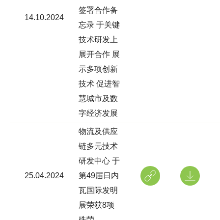
签署合作备
14.10.2024
忘录 于关键
技术研发上
展开合作 展
示多项创新
技术 促进智
慧城市及数
字经济发展
物流及供应
链多元技术
研发中心 于
25.04.2024
第49届日内
瓦国际发明
展荣获8项
殊荣