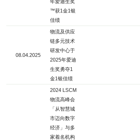
年爱迪生奖
™获1金1银
佳绩
物流及供应
链多元技术
研发中心于
08.04.2025
2025年爱迪
生奖勇夺1
金1银佳绩
2024 LSCM
物流高峰会
「从智慧城
市迈向数字
经济」与多
家着名机构