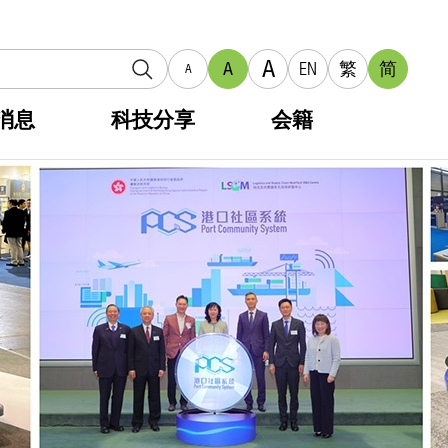
A
A
EN
繁
简
A
消息
科技分享
会籍