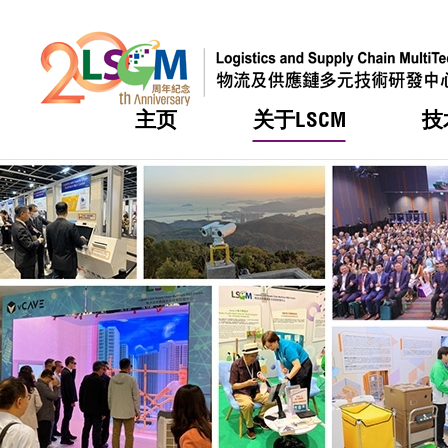
主页
关于LSCM
技
跳到内容（按回车键）
热门
热门
热门
热门
热门
机构简
服务
合作计
活动
会籍及
愿景及
LSCM 
可获授
研发重
登记会
奖项
奖项
奖项
奖项
奖项
服务范
业界活
LSCM 动向
LSCM 动向
LSCM 动向
LSCM 动向
LSCM 动向
应用于
资助计
会员列
组织架
奖项
资助计
重点项
会员登
组织架
新闻中
税务优
董事局
申请
研究顾
媒体报
评审
新闻稿
招标通
征求研
资讯中