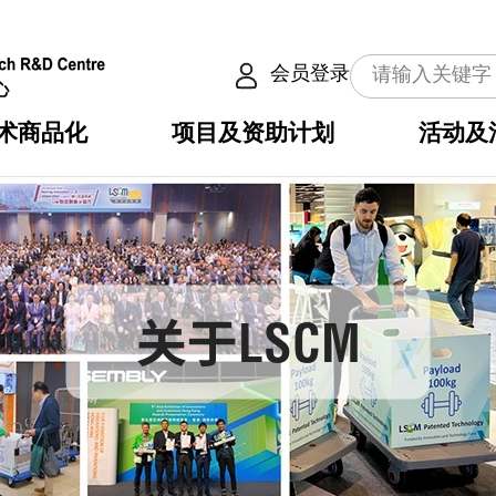
会员登录
术商品化
项目及资助计划
活动及
介
划
服务
使命
动向
权之技术
点
籍
畴
动
公共服务之创新技术
划
表
构
划
关于LSCM
目
入
构
心
惠
问
导
告
发项目计划书
心