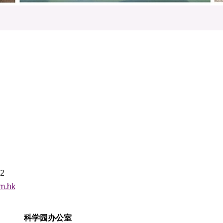
02
cm.hk
科学园办公室