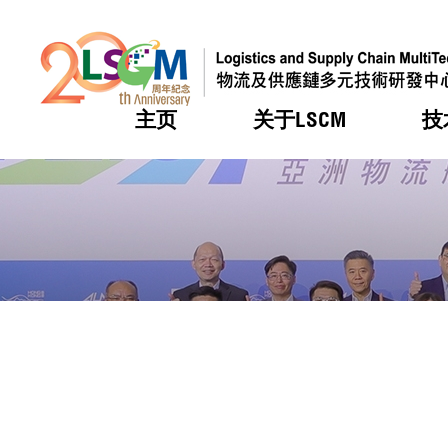
主页
关于LSCM
技
跳到内容（按回车键）
热门
热门
热门
热门
热门
机构简
服务
合作计
活动
会籍及
愿景及
LSCM 
可获授
研发重
登记会
奖项
奖项
奖项
奖项
奖项
服务范
业界活
LSCM 动向
LSCM 动向
LSCM 动向
LSCM 动向
LSCM 动向
应用于
资助计
会员列
组织架
奖项
资助计
重点项
会员登
组织架
新闻中
税务优
董事局
申请
研究顾
媒体报
评审
新闻稿
招标通
征求研
资讯中