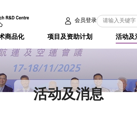
会员登录
术商品化
项目及资助计划
活动及
介
划
服务
使命
动向
权之技术
点
籍
畴
动
公共服务之创新技术
划
表
构
活动及消息
划
目
入
构
心
惠
问
导
告
发项目计划书
心