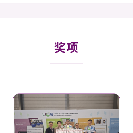
登记
料库
物
会
伴
们
奖项