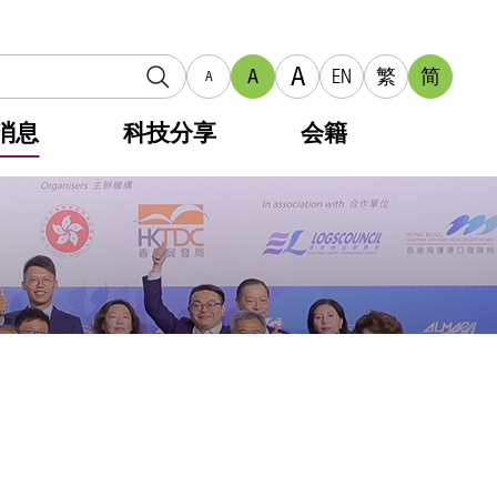
A
A
EN
繁
简
A
消息
科技分享
会籍