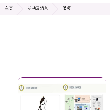
活动及消息
供应商
项目资
主页
活动及消息
奖项
多媒体
出版刊
就业机
项目伙
联络我