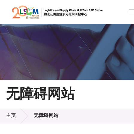
A
A
EN
繁
简
A
跳到内容（按回车键）
会员登录
主页
无障碍网站
关于LSCM
无障碍网站
技术商品化
主页
无障碍网站
项目及资助计划