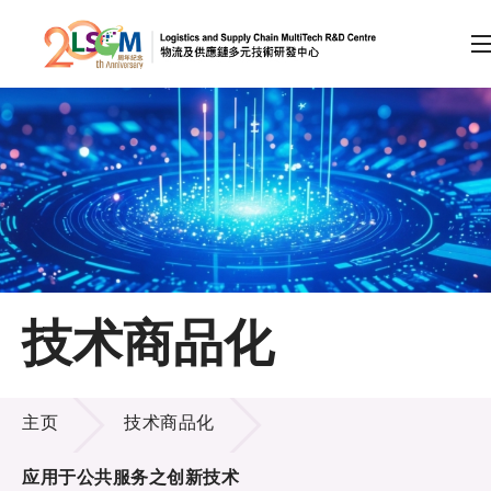
A
A
EN
繁
简
A
跳到内容（按回车键）
会员登录
主页
技术商品化
关于LSCM
技术商品化
技术商品化
主页
技术商品化
服务
应用于公共服务之创新技术