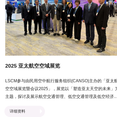
CEO高学亨教授的见证下，签署合作备忘录，三方将展开合
作，加快推动连结PCS与物流业界的信息平台，並研究运用
统上多方信赖的货流数据以协助金融机构进行相关物流中小
业的贸易融资申请审批，支持物流业可持续发展。
2025 亚太航空空域展览
LSCM参与由民用空中航行服务组织(CANSO)主办的「亚太
空空域展览暨会议2025」，展览以「塑造亚太天空的未来」
主题，探讨及展示航空交通管理、低空交通管理及低空经济
关趋势及技术。LSCM于展览会场向业界人士展示「应用于
详细资料
空经济（起降操作）之基于视频分析的AI辅助超宽频定位与