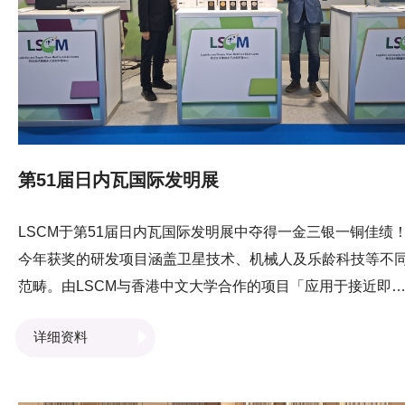
绍「港口社区系统PCS」如何提升港口效率。4天展期给予
LSCM团队与来自本地及世界各地的业界专家及研发团队交
並分享经验，有助团队提升科研技术。
第51届日内瓦国际发明展
LSCM于第51届日内瓦国际发明展中夺得一金三银一铜佳绩
今年获奖的研发项目涵盖卫星技术、机械人及乐龄科技等不
范畴。由LSCM与香港中文大学合作的项目「应用于接近即
灾害监测的 AI 大模型遥感卫星系统」荣获金奖，获得的银奖
详细资料
术包括「多个机械人协作搬运系统」、「基于大语言模型的
音控制移动机械手」，以及「应用于大湾区保密文件追踪的
能电子锁及设备」。而「专为长者而设的个人化聊天机械人