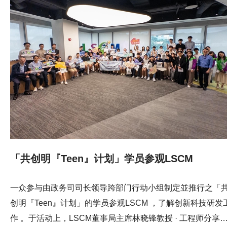
「共创明『Teen』计划」学员参观LSCM
一众参与由政务司司长领导跨部门行动小组制定並推行之「
创明『Teen』计划」的学员参观LSCM ，了解创新科技研发
作 。于活动上，LSCM董事局主席林晓锋教授 · 工程师分享