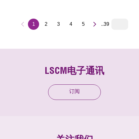
障系统」如何支援低空经济的进一步应用、「监管沙盒」测
及商业化扩展，推动无人机任务迈向更安全、可靠的发展。
1
2
3
4
5
..39
LSCM电子通讯
订阅