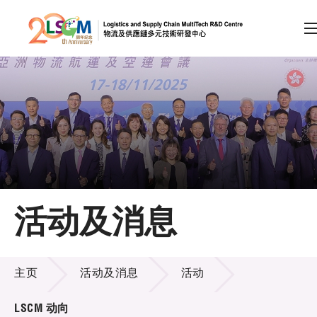
A
A
EN
繁
简
A
跳到内容（按回车键）
会员登录
主页
活动及消息
关于LSCM
活动及消息
技术商品化
主页
活动及消息
活动
项目及资助计划
LSCM 动向