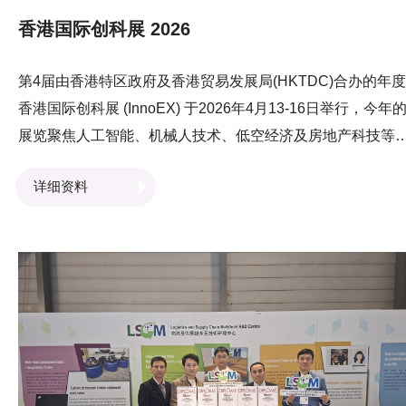
香港国际创科展 2026
第4届由香港特区政府及香港贸易发展局(HKTDC)合办的年度
香港国际创科展 (InnoEX) 于2026年4月13-16日举行，今年
展览聚焦人工智能、机械人技术、低空经济及房地产科技等
域，匯聚各地的尖端技术及创新科技。 LSCM于展览会场内
详细资料
示LSCM研发的一系列获奖创新技术，包括港口社区系统
PCS、电动助力手推车系列 、冷气机滴水调查系统、以及应
于大湾区可对保密文件进行追踪的智能电子锁及设备。 创新
技及工业局局长孙东教授、合肥市政协主席韩冰先生、创新
技署署长李国彬先生，以及不少业界专家和从业员亦亲临
LSCM的摊位参观，了解LSCM研发的技术如何协助业界提升
效率，並提供创新嘅解决方案。另外，LSCM特殊项目总监
婉霞博士亦于「参展商论坛」上担任演讲嘉宾，向与会人士