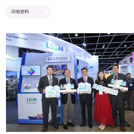
己的成长故事及创科相关经验，而LSCM行政总裁黄广扬先
详细资料
亦向学员介绍中心如何透过创新科技研发，推动智慧城市发
展。 LSCM研发团队亦向学员介绍中心研发的最新技术，包
括电动助力手推车、5G遥控仓库堆高车及虚拟实境培训系统
等，让学员了解创新科技研发如何推动不同行业的发展，为
会带来正面的影响。