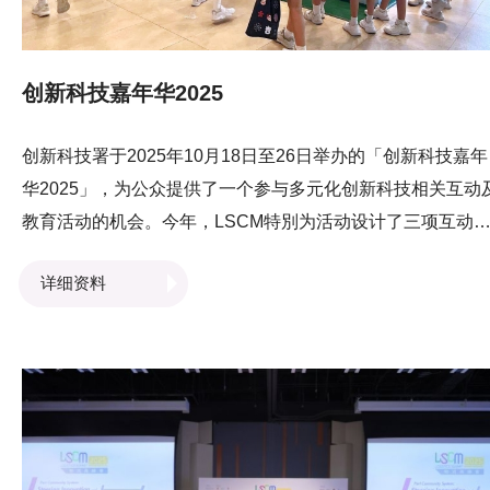
崭新机遇。
创新科技嘉年华2025
创新科技署于2025年10月18日至26日举办的「创新科技嘉年
华2025」，为公众提供了一个参与多元化创新科技相关互动
教育活动的机会。今年，LSCM特別为活动设计了三项互动
验，吸引了众多参观者参与。 其中一项活动是结合
详细资料
LSCM「多元领域扩展机械人」的迷你篮球投射游戏，参加
需要将迷你篮球投入移动中的篮框，考验反应与准确度。另
项互动游戏则让参加者操控无人机，在限定时间内完成指定
缐，以展示「低空经济」的应用概念。此外，LSCM亦向公
介绍了专为长者而设的「个人化聊天机械人」，展示创新科
如何提升长者的情绪健康与生活质素。 LSCM的展位成为本
次活动最受欢迎的亮点之一，以互动且富趣味的方式呈现多