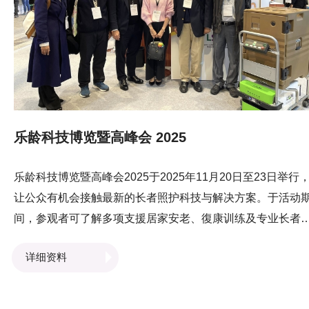
乐龄科技博览暨高峰会 2025
乐龄科技博览暨高峰会2025于2025年11月20日至23日举行
让公众有机会接触最新的长者照护科技与解决方案。于活动
间，参观者可了解多项支援居家安老、復康训练及专业长者
护服务的创新技术。 今年，LSCM于展会中展示了多项创新
详细资料
方案，包括 MaxBot 智慧茶几、长者渐进式坐站训练机器、
拆卸式自动随行机械人、电动助力手推车系列，以及远程復
训练平台系统。 来自长者服务界的专家及业界人士，以及公