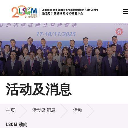
A
A
EN
繁
简
A
跳到内容（按回车键）
会员登录
主页
活动及消息
关于LSCM
活动及消息
技术商品化
主页
活动及消息
活动
项目及资助计划
LSCM 动向