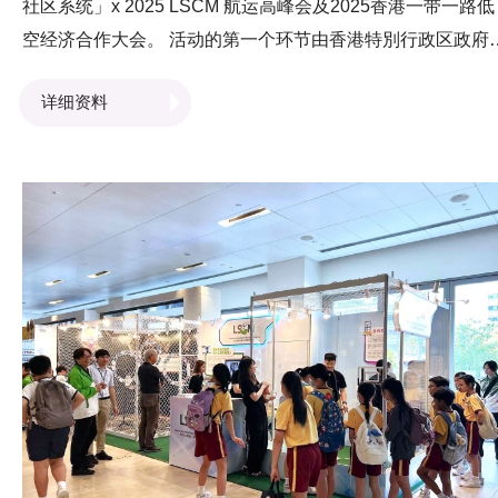
社区系统」x 2025 LSCM 航运高峰会及2025香港一带一路低
空经济合作大会。 活动的第一个环节由香港特別行政区政府运
输及物流局副秘书长暨海运及港口发展专员陈婉雯女士为峰
详细资料
致辞，揭开序幕。一众业界分享促进航运及物流发展的创新
术，而来自中国银行（香港）及恒生银行的专家亦探讨「港
社区系统」对贸易融资的重要性。于峰会上，LSCM更与运
及物流局和华润物流，香港中交创新科技有限公司及嘉柏物
分別签署合作备忘录，共同推动智慧港口及跨境物流技术发
展。 而第二环节则由LSCM及丝绸之路城市联盟共同举办的
2025 香港一带一路低空经济合作大会，由香港特別行政区财
司副司长黄伟纶先生、意大利前总理Massimo D'Alema先生
巴基斯坦伊斯兰共和国驻华大使H.E. Khalil Hashmi先生和香
贸易发展局总裁张淑芬女士分別致辞。嘉宾们于活动上为「
路低空经济（香港）合作中心」进行启动仪式。一众嘉宾一
解构香港及「一带一路」国家的低空经济发展，协助业界把