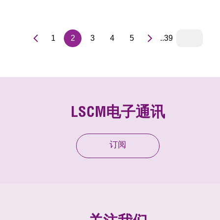
的市场需求及挑战，同时把握机遇。高峰会重点展示LSCM
发的一系列创新技术，包括「港口社区系统（PCS）」、「
珊地下水位调控系统」、「多个机械人协作搬运系统」及「
1
2
3
4
5
..39
用于建筑业的AIoT生态环境保护系统」等及LSCM与其合作
伴研发的崭新技术，以推动技术应用，协助业界提升效率、
持续性及竞争力。于高峰会上，LSCM亦与政府及多间业界
先机构签署合作备忘录（MoU），进一步推动跨境物流及智
城市关键技术的研发及合作。
LSCM电子通讯
订阅