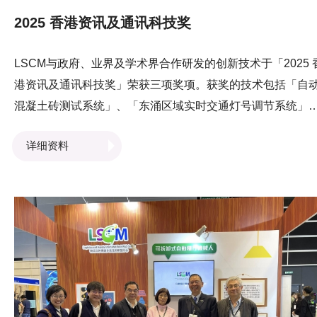
2025 香港资讯及通讯科技奖
LSCM与政府、业界及学术界合作研发的创新技术于「2025 
港资讯及通讯科技奖」荣获三项奖项。获奖的技术包括「自
混凝土砖测试系统」、「东涌区域实时交通灯号调节系统」
以及 「XRCC – 延展实境创作套件」，分別于「商业方案
详细资料
奖」、「智慧出行奖」及「数码娱乐奖」类別获颁优异证书
「香港资讯及通讯科技奖」于2006年设立，是本港最具认受
的资讯科技奖项之一。LSCM对于研发项目获得业界及社会
肯定感到非常鼓舞，团队将继续与各界紧密合作，与政府、
界及学术界共同努力，研发更多切合业界及社区的需要、更
创意的技术方案。