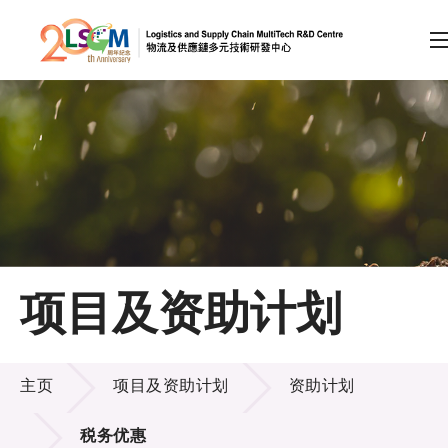
A
A
EN
繁
简
A
跳到内容（按回车键）
会员登录
主页
项目及资助计划
关于LSCM
项目及资助计划
技术商品化
主页
项目及资助计划
资助计划
项目及资助计划
税务优惠