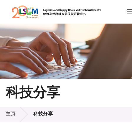
A
A
EN
繁
简
A
跳到内容（按回车键）
会员登录
主页
科技分享
关于LSCM
科技分享
技术商品化
主页
科技分享
项目及资助计划