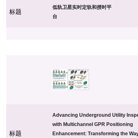
低轨卫星实时定轨和授时平
标题
台
Advancing Underground Utility Insp
with Multichannel GPR Positioning
标题
Enhancement: Transforming the Wa