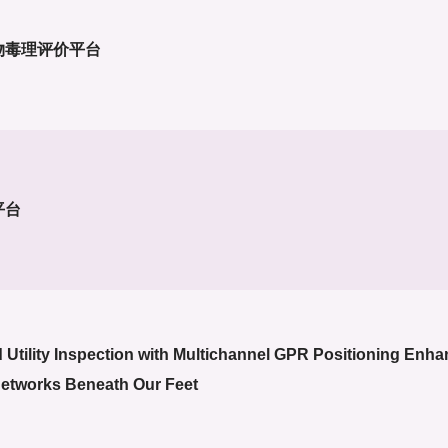
药物毒理评价平台
平台
tility Inspection with Multichannel GPR Positioning Enh
etworks Beneath Our Feet