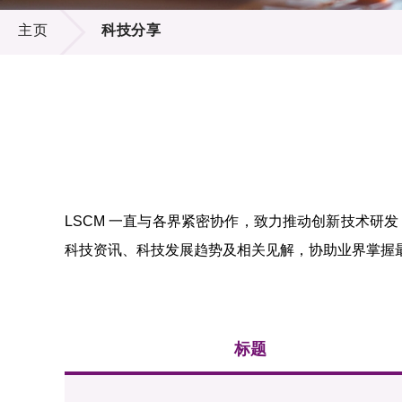
科技分享
供应商
项目资
主页
科技分享
多媒体
出版刊
就业机
项目伙
联络我
LSCM 一直与各界紧密协作，致力推动创新技术研
科技资讯、科技发展趋势及相关见解，协助业界掌握
标题