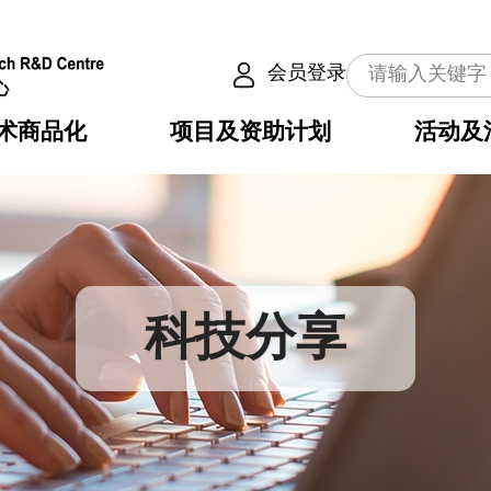
会员登录
术商品化
项目及资助计划
活动及
介
划
服务
使命
动向
权之技术
点
籍
畴
动
公共服务之创新技术
划
表
构
科技分享
划
目
入
构
心
惠
问
导
告
发项目计划书
心