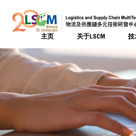
主页
关于LSCM
技
跳到内容（按回车键）
热门
热门
热门
热门
热门
机构简
服务
合作计
活动
会籍及
愿景及
LSCM 
可获授
研发重
登记会
奖项
奖项
奖项
奖项
奖项
服务范
业界活
LSCM 动向
LSCM 动向
LSCM 动向
LSCM 动向
LSCM 动向
应用于
资助计
会员列
组织架
奖项
资助计
重点项
会员登
组织架
新闻中
税务优
董事局
申请
研究顾
媒体报
评审
新闻稿
招标通
征求研
资讯中