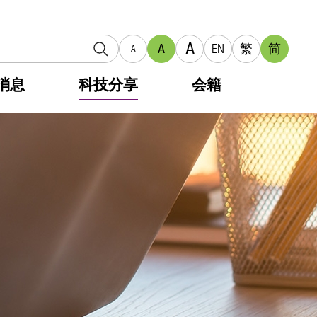
A
A
EN
繁
简
A
消息
科技分享
会籍