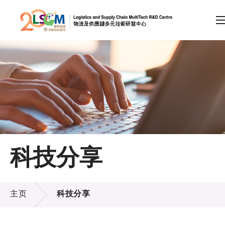
A
A
EN
繁
简
A
跳到内容（按回车键）
会员登录
主页
科技分享
关于LSCM
科技分享
技术商品化
主页
科技分享
项目及资助计划