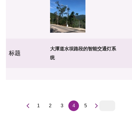
大潭道水坝路段的智能交通灯系
标题
统
1
2
3
4
5