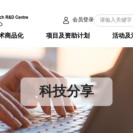
会员登录
术商品化
项目及资助计划
活动及
介
划
服务
使命
动向
权之技术
点
籍
畴
动
公共服务之创新技术
划
表
构
科技分享
划
目
入
构
心
惠
问
导
告
发项目计划书
心