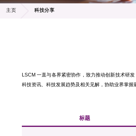
科技分享
供应商
项目资
主页
科技分享
多媒体
出版刊
就业机
项目伙
联络我
LSCM 一直与各界紧密协作，致力推动创新技术研
科技资讯、科技发展趋势及相关见解，协助业界掌握
标题