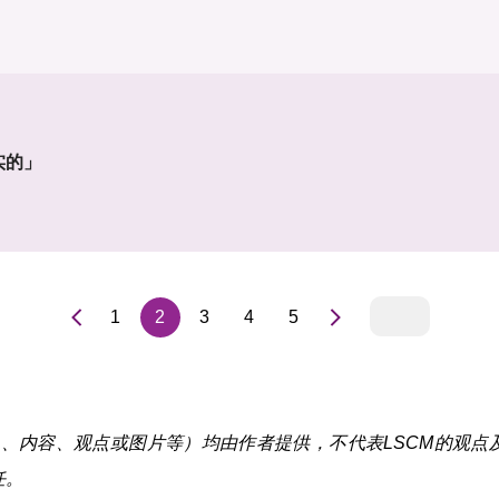
实的」
1
2
3
4
5
内容、观点或图片等）均由作者提供，不代表LSCM的观点及 
任。