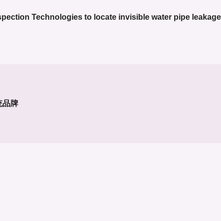
spection Technologies to locate invisible water pipe leakag
统品牌