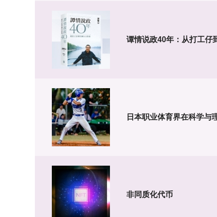
谭情说政40年：从打工仔
日本职业体育界在科学与
非同质化代币