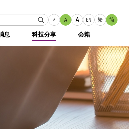
A
A
EN
繁
简
A
消息
科技分享
会籍