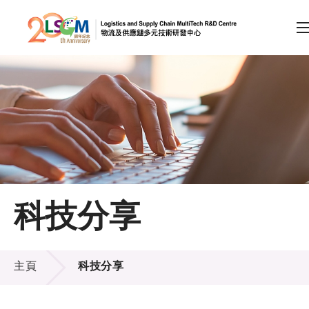
A
A
EN
繁
简
A
跳到內容（按回車鍵）
會員登入
主頁
科技分享
關於LSCM
科技分享
技術商品化
主頁
科技分享
項目及資助計劃