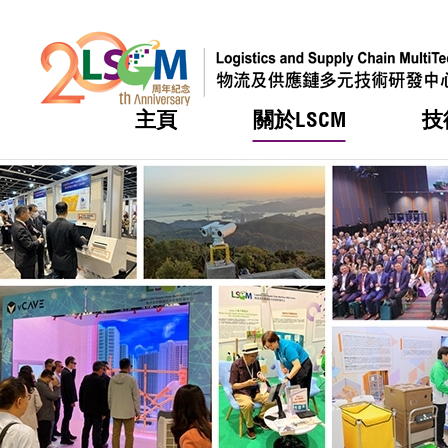
主頁
關於LSCM
技
跳到內容（按回車鍵）
熱門
熱門
熱門
熱門
熱門
機構簡
服務
合作計
活動
會籍及
願景及
LSCM 
可獲授
研發重
登記會
獎項
獎項
獎項
獎項
獎項
服務範
業界活
LSCM 動向
LSCM 動向
LSCM 動向
LSCM 動向
LSCM 動向
應用於
資助計
會員列
組織架
獎項
資助計
重點項
會員登
組織架
新聞中
稅務優
董事局
申請
研究顧
媒體報
評審
新聞稿
招標通
徵求研
資訊中