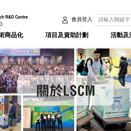
會員登入
術商品化
項目及資助計劃
活動及
介
劃
服務
使命
動向
權之技術
點
籍
疇
動
公共服務之創新技術
劃
表
構
劃
關於LSCM
目
入
構
心
惠
問
導
告
發項目計劃書
心