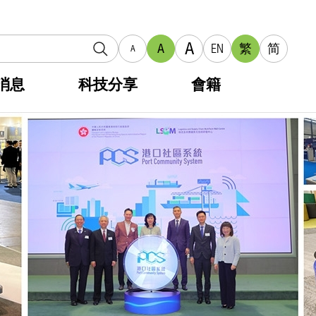
A
A
EN
繁
简
A
消息
科技分享
會籍