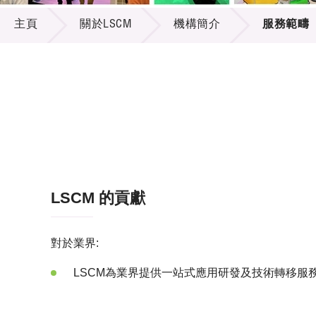
關於LSCM
供應商
項目資
主頁
關於LSCM
機構簡介
服務範疇
多媒體
出版刊
就業機
項目夥
聯絡我
LSCM 的貢獻
對於業界:
LSCM為業界提供一站式應用研發及技術轉移服