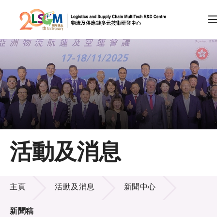
A
A
EN
繁
简
A
跳到內容（按回車鍵）
會員登入
主頁
活動及消息
關於LSCM
活動及消息
技術商品化
主頁
活動及消息
新聞中心
項目及資助計劃
新聞稿