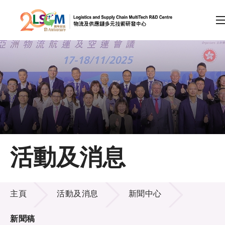
A
A
EN
繁
简
A
跳到內容（按回車鍵）
會員登入
主頁
活動及消息
關於LSCM
活動及消息
技術商品化
主頁
活動及消息
新聞中心
項目及資助計劃
新聞稿