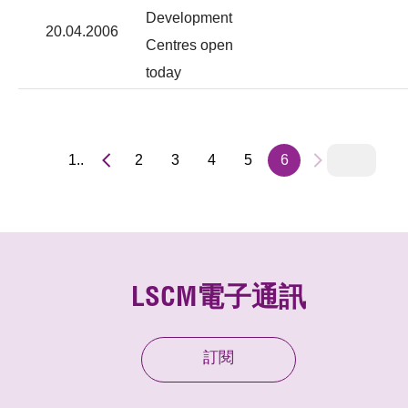
Development
20.04.2006
Centres open
today
1..
2
3
4
5
6
LSCM電子通訊
訂閱