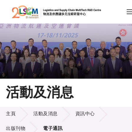
A
A
EN
繁
简
A
跳到內容（按回車鍵）
會員登入
主頁
活動及消息
關於LSCM
活動及消息
技術商品化
主頁
活動及消息
資訊中心
項目及資助計劃
出版刊物
電子通訊