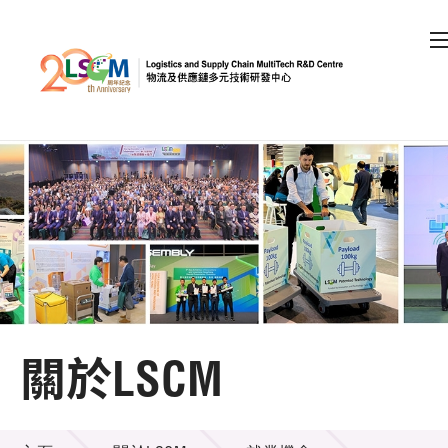
A
A
EN
繁
简
A
跳到內容（按回車鍵）
會員登入
主頁
關於LSCM
關於LSCM
機構簡介
關於LSCM
組織架構