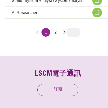
Senior System Analyst / System Analyst
AI Researcher
1
2
LSCM電子通訊
訂閱