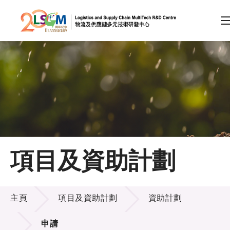
A
A
EN
繁
简
A
跳到內容（按回車鍵）
會員登入
主頁
項目及資助計劃
關於LSCM
項目及資助計劃
技術商品化
主頁
項目及資助計劃
資助計劃
項目及資助計劃
申請