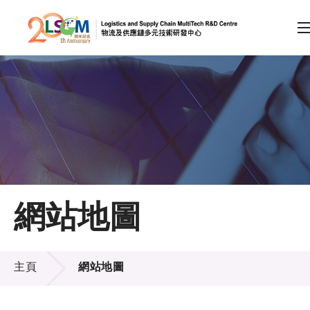
A
A
EN
繁
简
A
跳到內容（按回車鍵）
會員登入
主頁
網站地圖
關於LSCM
網站地圖
技術商品化
主頁
網站地圖
項目及資助計劃