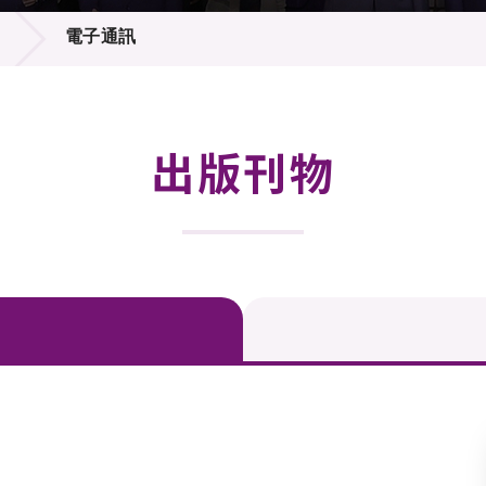
登記
料庫
電子通訊
物
會
伴
們
出版刊物