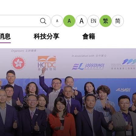
A
A
EN
繁
简
A
消息
科技分享
會籍