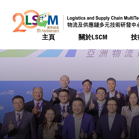
主頁
關於LSCM
技
跳到內容（按回車鍵）
熱門
熱門
熱門
熱門
熱門
機構簡
服務
合作計
活動
會籍及
願景及
LSCM 
可獲授
研發重
登記會
獎項
獎項
獎項
獎項
獎項
服務範
業界活
LSCM 動向
LSCM 動向
LSCM 動向
LSCM 動向
LSCM 動向
應用於
資助計
會員列
組織架
獎項
資助計
重點項
會員登
組織架
新聞中
稅務優
董事局
申請
研究顧
媒體報
評審
新聞稿
招標通
徵求研
資訊中