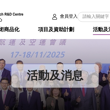
會員登入
術商品化
項目及資助計劃
活動及
介
劃
服務
使命
動向
權之技術
點
籍
疇
動
公共服務之創新技術
劃
表
構
活動及消息
劃
目
入
構
心
惠
問
導
告
發項目計劃書
心