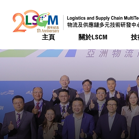
主頁
關於LSCM
技
跳到內容（按回車鍵）
熱門
熱門
熱門
熱門
熱門
機構簡
服務
合作計
活動
會籍及
願景及
LSCM 
可獲授
研發重
登記會
獎項
獎項
獎項
獎項
獎項
服務範
業界活
LSCM 動向
LSCM 動向
LSCM 動向
LSCM 動向
LSCM 動向
應用於
資助計
會員列
組織架
獎項
資助計
重點項
會員登
組織架
新聞中
稅務優
董事局
申請
研究顧
媒體報
評審
新聞稿
招標通
徵求研
資訊中