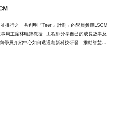
CM
推行之「共創明『Teen』計劃」的學員參觀LSCM
董事局主席林曉鋒教授 · 工程師分享自己的成長故事及
亦向學員介紹中心如何透過創新科技研發，推動智慧城
研發的最新技術，包括電動助力手推車、5G遙控倉庫堆
科技研發如何推動不同行業的發展，為社會帶來正面的