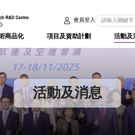
會員登入
術商品化
項目及資助計劃
活動及
介
劃
服務
使命
動向
權之技術
點
籍
疇
動
公共服務之創新技術
劃
表
構
活動及消息
劃
目
入
構
心
惠
問
導
告
發項目計劃書
心