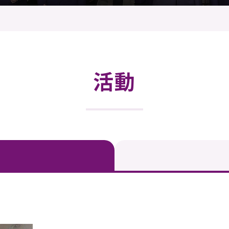
登記
料庫
物
會
伴
們
活動