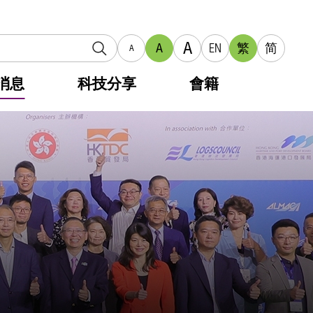
A
A
EN
繁
简
A
消息
科技分享
會籍