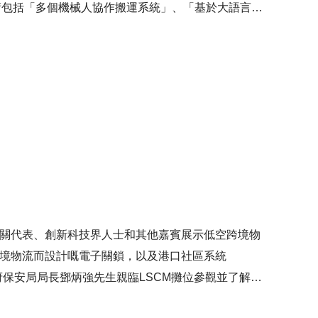
術包括「多個機械人協作搬運系統」、「基於大語言模
灣區保密文件追蹤的智能電子鎖及設備」。而「專為長
社區嘅需要研發更多創新技術，促進本港以至大灣區的
海關代表、創新科技界人士和其他嘉賓展示低空跨境物
跨境物流而設計嘅電子關鎖，以及港口社區系統
府保安局局長鄧炳強先生親臨LSCM攤位參觀並了解
監衛志豪先生亦於會議上擔任演講嘉賓，分享LSCM研