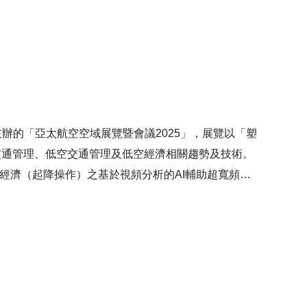
推動連結PCS與物流業界的信息平台，並研究運用系
相關物流中小企業的貿易融資申請審批，支持物流業可
)主辦的「亞太航空空域展覽暨會議2025」，展覽以「塑
交通管理、低空交通管理及低空經濟相關趨勢及技術。
空經濟（起降操作）之基於視頻分析的AI輔助超寬頻定
用、「監管沙盒」測試及商業化擴展，推動無人機任務