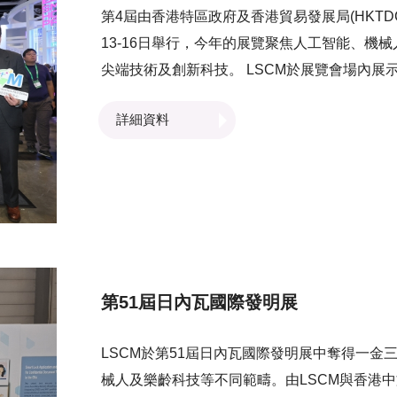
第4屆由香港特區政府及香港貿易發展局(HKTDC)合
13-16日舉行，今年的展覽聚焦人工智能、機
尖端技術及創新科技。 LSCM於展覽會場內展
統PCS、電動助力手推車系列 、冷氣機滴水
詳細資料
能電子鎖及設備。 創新科技及工業局局長孫東
彬先生，以及不少業界專家和從業員亦親臨LSC
提升效率，並提供創新嘅解決方案。另外，LS
任演講嘉賓，向與會人士介紹「港口社區系統PC
來自本地及世界各地的業界專家及研發團隊交
第51屆日內瓦國際發明展
LSCM於第51屆日內瓦國際發明展中奪得一
械人及樂齡科技等不同範疇。由LSCM與香港中