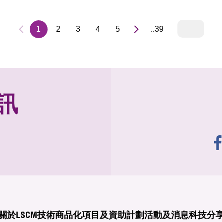
1
2
3
4
5
..39
訊
關於LSCM
技術商品化
項目及資助計劃
活動及消息
科技分