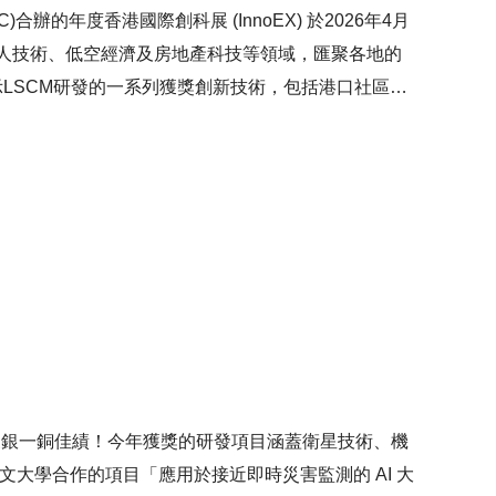
辦的年度香港國際創科展 (InnoEX) 於2026年4月
械人技術、低空經濟及房地產科技等領域，匯聚各地的
示LSCM研發的一系列獲獎創新技術，包括港口社區系
調查系統、以及應用於大灣區可對保密文件進行追蹤的智
教授、合肥市政協主席韓冰先生、創新科技署署長李國
M的攤位參觀，了解LSCM研發的技術如何協助業界
CM特殊項目總監倫婉霞博士亦於「參展商論壇」上擔
S」如何提升港口效率。4天展期給予LSCM團隊與
流並分享經驗，有助團隊提升科研技術。
金三銀一銅佳績！今年獲獎的研發項目涵蓋衛星技術、機
文大學合作的項目「應用於接近即時災害監測的 AI 大