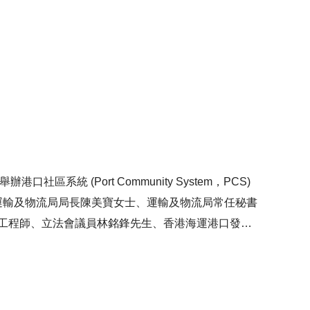
率。
區系統 (Port Community System，PCS)
運輸及物流局局長陳美寶女士、運輸及物流局常任秘書
· 工程師、立法會議員林銘鋒先生、香港海運港口發展
運及港口發展專員陳婉雯女士， 及LSCM行政總裁黃
上，運輸及物流局副秘書長暨海運及港口發展專員陳婉
 Limited首席商務官劉浩然先生在運輸及物流局局長陳
NDel Limited Founder & CEO高學亨教授的見