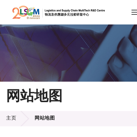
A
A
EN
繁
简
A
跳到内容（按回车键）
会员登录
主页
网站地图
关于LSCM
网站地图
技术商品化
主页
网站地图
项目及资助计划