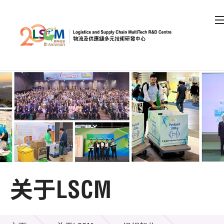
A
A
EN
繁
简
A
跳到内容（按回车键）
会员登录
主页
关于LSCM
关于LSCM
机构简介
关于LSCM
组织架构