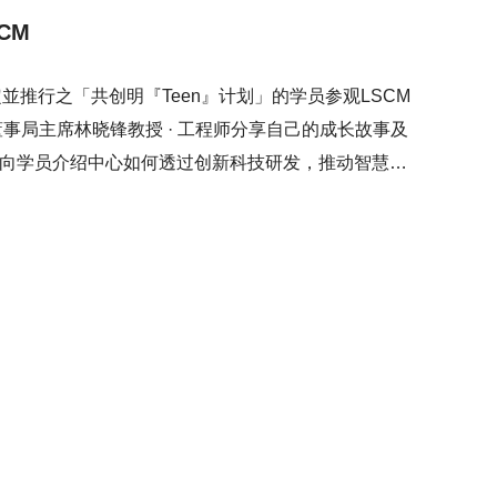
CM
推行之「共创明『Teen』计划」的学员参观LSCM
董事局主席林晓锋教授 · 工程师分享自己的成长故事及
亦向学员介绍中心如何透过创新科技研发，推动智慧城
研发的最新技术，包括电动助力手推车、5G遥控仓库堆
科技研发如何推动不同行业的发展，为社会带来正面的