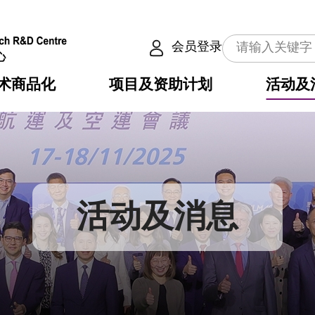
会员登录
术商品化
项目及资助计划
活动及
介
划
服务
使命
动向
权之技术
点
籍
畴
动
公共服务之创新技术
划
表
构
活动及消息
划
目
入
构
心
惠
问
导
告
发项目计划书
心