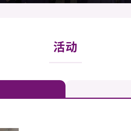
登记
料库
物
会
伴
们
活动