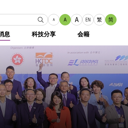
A
A
EN
繁
简
A
消息
科技分享
会籍