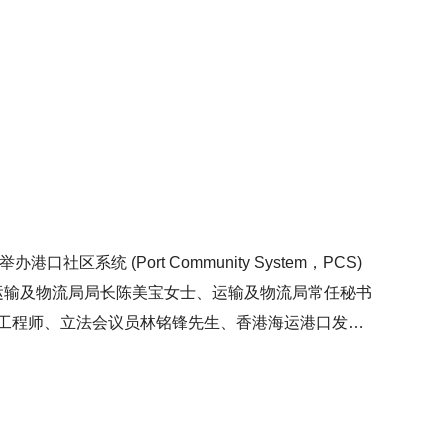
率。
区系统 (Port Community System，PCS)
运输及物流局局长陈美宝女士、运输及物流局常任秘书
· 工程师、立法会议员林铭锋先生、香港海运港口发展
运及港口发展专员陈婉雯女士， 及LSCM行政总裁黄
上，运输及物流局副秘书长暨海运及港口发展专员陈婉
 Limited首席商务官刘浩然先生在运输及物流局局长陈
NDel Limited Founder & CEO高学亨教授的见