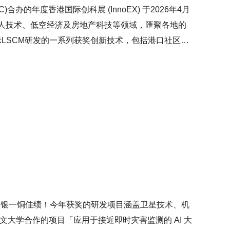
办的年度香港国际创科展 (InnoEX) 于2026年4月
械人技术、低空经济及房地产科技等领域，匯聚各地的
示LSCM研发的一系列获奖创新技术，包括港口社区系
调查系统、以及应用于大湾区可对保密文件进行追踪的智
教授、合肥市政协主席韩冰先生、创新科技署署长李国
M的摊位参观，了解LSCM研发的技术如何协助业界
CM特殊项目总监伦婉霞博士亦于「参展商论坛」上担
S」如何提升港口效率。4天展期给予LSCM团队与
流並分享经验，有助团队提升科研技术。
金三银一铜佳绩！今年获奖的研发项目涵盖卫星技术、机
文大学合作的项目「应用于接近即时灾害监测的 AI 大