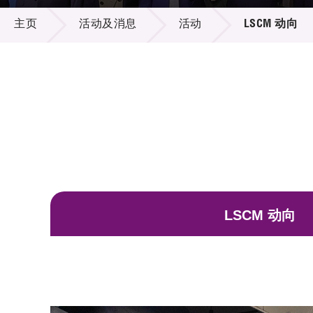
活动及消息
供应商
项目资
主页
活动及消息
活动
LSCM 动向
多媒体
出版刊
就业机
项目伙
联络我
LSCM 动向