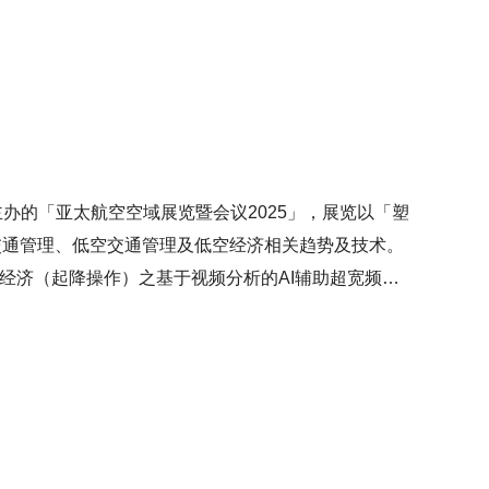
推动连结PCS与物流业界的信息平台，並研究运用系
相关物流中小企业的贸易融资申请审批，支持物流业可
)主办的「亚太航空空域展览暨会议2025」，展览以「塑
交通管理、低空交通管理及低空经济相关趋势及技术。
空经济（起降操作）之基于视频分析的AI辅助超宽频定
用、「监管沙盒」测试及商业化扩展，推动无人机任务