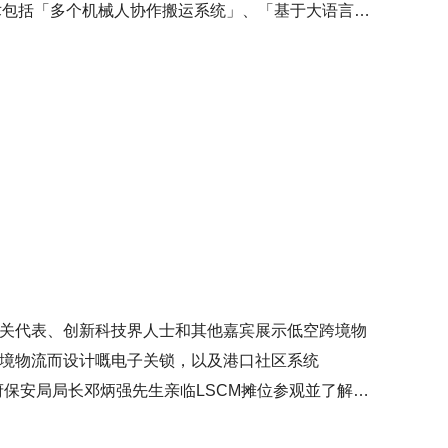
术包括「多个机械人协作搬运系统」、「基于大语言模
湾区保密文件追踪的智能电子锁及设备」。而「专为长
社区嘅需要研发更多创新技术，促进本港以至大湾区的
海关代表、创新科技界人士和其他嘉宾展示低空跨境物
跨境物流而设计嘅电子关锁，以及港口社区系统
府保安局局长邓炳强先生亲临LSCM摊位参观並了解
监卫志豪先生亦于会议上担任演讲嘉宾，分享LSCM研