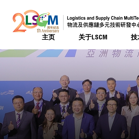
主页
关于LSCM
技
跳到内容（按回车键）
热门
热门
热门
热门
热门
机构简
服务
合作计
活动
会籍及
愿景及
LSCM 
可获授
研发重
登记会
奖项
奖项
奖项
奖项
奖项
服务范
业界活
LSCM 动向
LSCM 动向
LSCM 动向
LSCM 动向
LSCM 动向
应用于
资助计
会员列
组织架
奖项
资助计
重点项
会员登
组织架
新闻中
税务优
董事局
申请
研究顾
媒体报
评审
新闻稿
招标通
征求研
资讯中