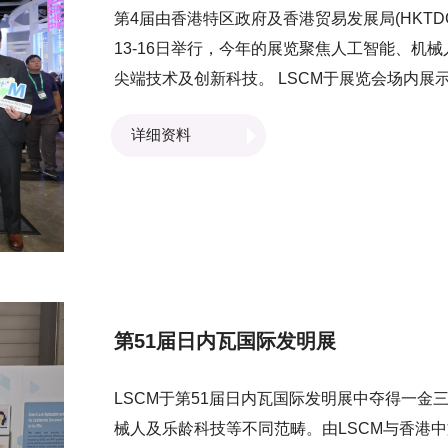
第4届由香港特区政府及香港贸易发展局(HKTDC)合
13-16日举行，今年的展览聚焦人工智能、机
尖端技术及创新科技。 LSCM于展览会场内展
统PCS、电动助力手推车系列 、冷气机滴水
详细资料
能电子锁及设备。 创新科技及工业局局长孙东
彬先生，以及不少业界专家和从业员亦亲临LSC
提升效率，並提供创新嘅解决方案。另外，LS
任演讲嘉宾，向与会人士介绍「港口社区系统PC
来自本地及世界各地的业界专家及研发团队交
第51届日内瓦国际发明展
LSCM于第51届日内瓦国际发明展中夺得一
械人及乐龄科技等不同范畴。由LSCM与香港中