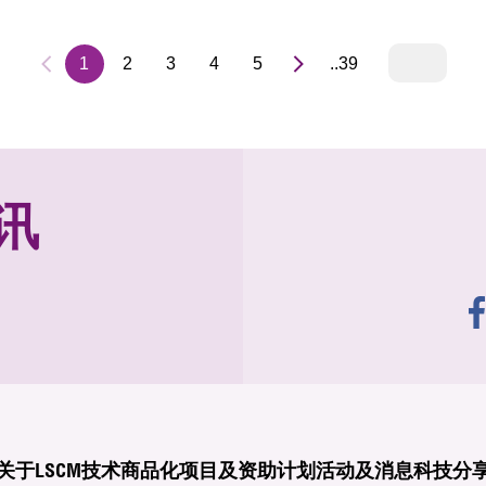
1
2
3
4
5
..39
讯
关于LSCM
技术商品化
项目及资助计划
活动及消息
科技分