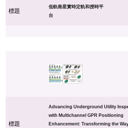
低軌衛星實時定軌和授時平
標題
台
Advancing Underground Utility Insp
with Multichannel GPR Positioning
標題
Enhancement: Transforming the Wa