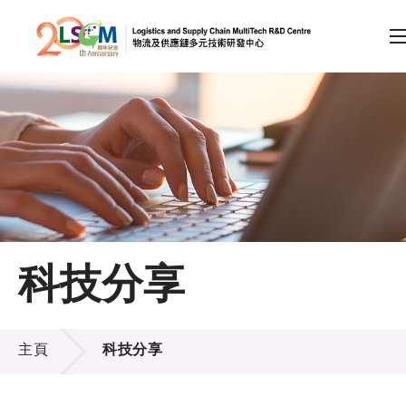
A
A
EN
繁
简
A
跳到內容（按回車鍵）
會員登入
主頁
科技分享
關於LSCM
科技分享
技術商品化
主頁
科技分享
項目及資助計劃