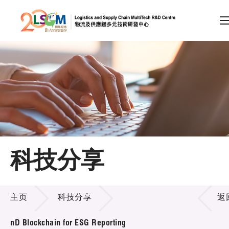
A
A
EN
繁
简
A
跳到内容（按回车键）
会员登录
主页
科技分享
关于LSCM
科技分享
技术商品化
主页
科技分享
返
项目及资助计划
nD Blockchain for ESG Reporting