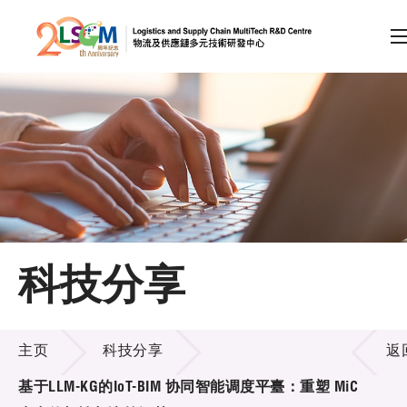
A
A
EN
繁
简
A
跳到内容（按回车键）
会员登录
主页
科技分享
关于LSCM
科技分享
技术商品化
主页
科技分享
返
项目及资助计划
基于LLM-KG的IoT-BIM 协同智能调度平臺：重塑 MiC