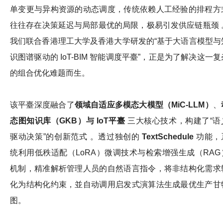
单变更与异构资源的动态调度，传统依赖人工经验的排程方
往往存在决策延迟与局部最优的局限，极易引发供应链瓶颈 
我们联合香港理工大学及香港大学研发的“基于大语言模型与
识图谱驱动的 IoT-BIM 智能调度平臺”，正是为了解决这一复
的组合优化难题而生。
该平臺深度融合了
领域自适应多模态大模型（
MiC-LLM
）
、
态图知识库（
GKB
）与
IoT
平臺
三大核心技术，构建了“语
驱动决策”的创新范式 。透过独创的
TextSchedule
功能，
统利用低秩适配（LoRA）微调技术与检索增强生成（RAG
机制，精准解析管理人员的自然语言指令，将非结构化需求
化为结构化约束，並自动调用启发式演算法生成最优生产甘
图。