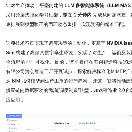
针对生产扰动，平臺内建的
LLM
多智能体系统（
LLM-MAS
采用分层式强化学习框架，能在
1
分钟内
完成从问题构建、
束扩展到模型验证的闭环动态重排，实现资源的精准匹配。
这项技术不仅实现了调度决策的自动化，更基于
NVIDIA Isa
Sim
构建了高保真数字孪生环境，实现了对生产、运输及装
全流程的即时可视化。目前，该平臺已在海创智造科技(珠海
有限公司海创智造工厂开展试点，探索解决标准化MiMEP产
从 BIM 几何模型到生产工单的排产鸿沟 。未来，它将推动建
供应链向数据驱动的“智能调度制造”转型，加速建造业 2.0 的
度应用 。