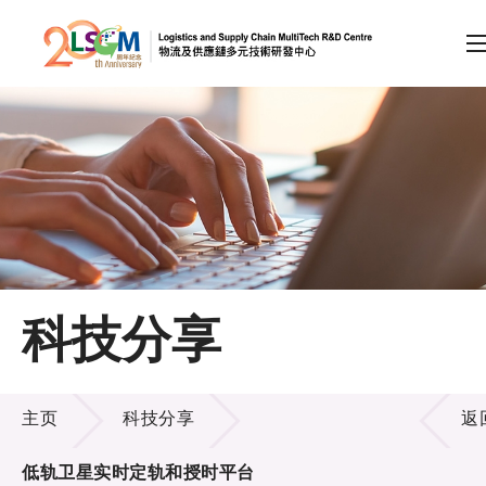
A
A
EN
繁
简
A
跳到内容（按回车键）
会员登录
主页
科技分享
关于LSCM
科技分享
技术商品化
主页
科技分享
返
项目及资助计划
低轨卫星实时定轨和授时平台