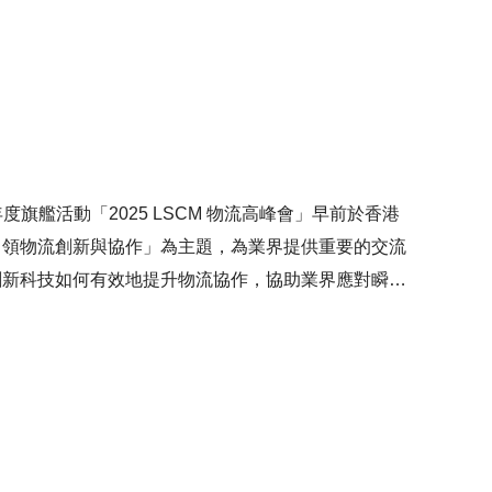
旗艦活動「2025 LSCM 物流高峰會」早前於香港
引領物流創新與協作」為主題，為業界提供重要的交流
創新科技如何有效地提升物流協作，協助業界應對瞬息
重點展示LSCM研發的一系列創新技術，包括「港口
統」、「多個機械人協作搬運系統」及「應用於建築業
合作夥伴研發的嶄新技術，以推動技術應用，協助業界提
CM亦與政府及多間業界領先機構簽署合作備忘錄
鍵技術的研發及合作。