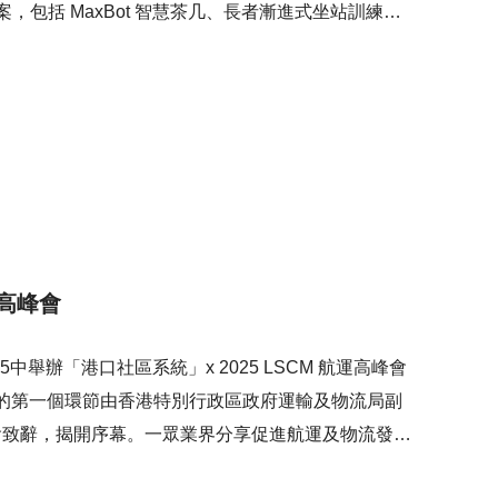
，包括 MaxBot 智慧茶几、長者漸進式坐站訓練機
車系列，以及遠程復康訓練平台系統。 來自長者服務
SCM展位，交流這些技術如何應用於長者院舍的日常
運高峰會
25中舉辦「港口社區系統」x 2025 LSCM 航運高峰會
會致辭，揭開序幕。一眾業界分享促進航運及物流發展
銀行的專家亦探討「港口社區系統」對貿易融資的重要