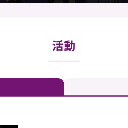
登記
料庫
物
會
伴
們
活動