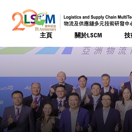
主頁
關於LSCM
技
跳到內容（按回車鍵）
熱門
熱門
熱門
熱門
熱門
機構簡
服務
合作計
活動
會籍及
願景及
LSCM 
可獲授
研發重
登記會
獎項
獎項
獎項
獎項
獎項
服務範
業界活
LSCM 動向
LSCM 動向
LSCM 動向
LSCM 動向
LSCM 動向
應用於
資助計
會員列
組織架
獎項
資助計
重點項
會員登
組織架
新聞中
稅務優
董事局
申請
研究顧
媒體報
評審
新聞稿
招標通
徵求研
資訊中