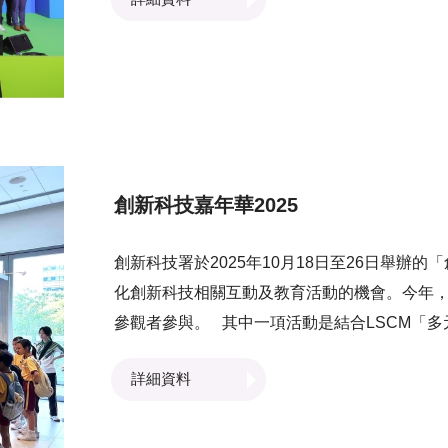
性。於峰會上，LSCM更與運輸及物流局和華
署合作備忘錄，共同推動智慧港口及跨境物流技術發展。 而第二環節則由LSCM及
共同舉辦的2025 香港一帶一路低空經濟合作
大利前總理Massimo D'Alema先生、巴基斯坦伊
貿易發展局總裁張淑芬女士分別致辭。嘉賓們
動儀式。一眾嘉賓一同解構香港及「一帶一路
創新科技嘉年華2025
創新科技署於2025年10月18日至26日舉辦
化創新科技相關互動及教育活動的機會。今年，
參觀者參與。 其中一項活動是結合LSCM「
要將迷你籃球投入移動中的籃框，考驗反應與
詳細資料
定時間內完成指定路線，以展示「低空經濟」的
設的「個人化聊天機械人」，展示創新科技如何
為本次活動最受歡迎的亮點之一，以互動且富