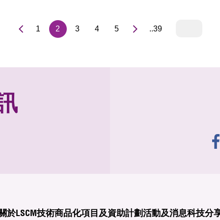
1
2
3
4
5
..39
訊
關於LSCM
技術商品化
項目及資助計劃
活動及消息
科技分