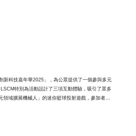
潤物流，香港中交創新科技有限公司及嘉柏物流分別簽
絲綢之路城市聯盟
大會，由香港特別行政區財政司副司長黃偉綸先生、意
斯蘭共和國駐華大使H.E. Khalil Hashmi先生和香港
於活動上為「絲路低空經濟（香港）合作中心」進行啟
」國家的低空經濟發展，協助業界把握嶄新機遇。
的「創新科技嘉年華2025」，為公眾提供了一個參與多元
LSCM特別為活動設計了三項互動體驗，吸引了眾多
多元領域擴展機械人」的迷你籃球投射遊戲，參加者需
準確度。另一項互動遊戲則讓參加者操控無人機，在限
應用概念。此外，LSCM亦向公眾介紹了專為長者而
提升長者的情緒健康與生活質素。 LSCM的展位成
趣味的方式呈現多項新興科技。