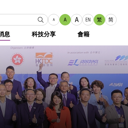
A
A
EN
繁
简
A
消息
科技分享
會籍