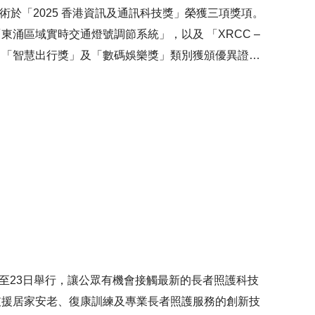
術於「2025 香港資訊及通訊科技獎」榮獲三項獎項。
涌區域實時交通燈號調節系統」，以及 「XRCC –
、「智慧出行獎」及「數碼娛樂獎」類別獲頒優異證
立，是本港最具認受性的資訊科技獎項之一。LSCM對
舞，團隊將繼續與各界緊密合作，與政府、業界及學術
、更具創意的技術方案。
20日至23日舉行，讓公眾有機會接觸最新的長者照護科技
支援居家安老、復康訓練及專業長者照護服務的創新技