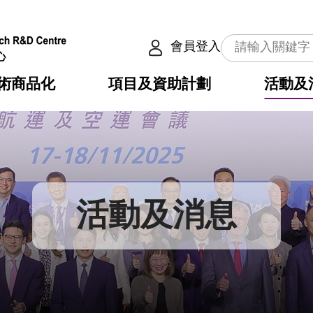
會員登入
術商品化
項目及資助計劃
活動及
介
劃
服務
使命
動向
權之技術
點
籍
疇
動
公共服務之創新技術
劃
表
構
活動及消息
劃
目
入
構
心
惠
問
導
告
發項目計劃書
心