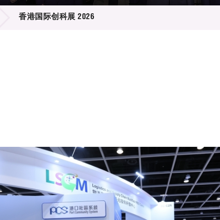
登记
料库
香港国际创科展 2026
物
会
伴
们