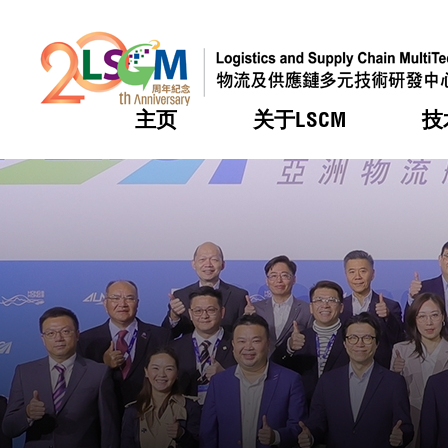
主页
关于LSCM
技
跳到内容（按回车键）
热门
热门
热门
热门
热门
机构简
服务
合作计
活动
会籍及
愿景及
LSCM 
可获授
研发重
登记会
奖项
奖项
奖项
奖项
奖项
服务范
业界活
LSCM 动向
LSCM 动向
LSCM 动向
LSCM 动向
LSCM 动向
应用于
资助计
会员列
组织架
奖项
资助计
重点项
会员登
组织架
新闻中
税务优
董事局
申请
研究顾
媒体报
评审
新闻稿
招标通
征求研
资讯中