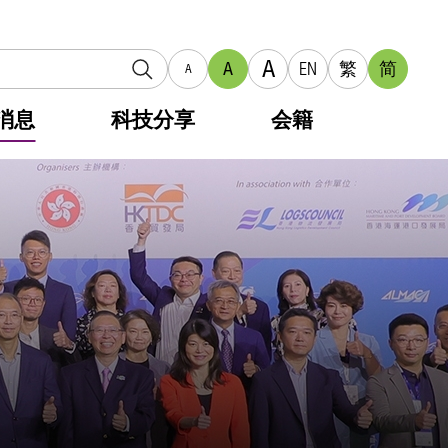
A
A
EN
繁
简
A
消息
科技分享
会籍