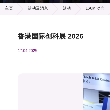
活动及消息
供应商
项目资
主页
活动及消息
活动
LSCM 动向
多媒体
出版刊
就业机
项目伙
联络我
香港国际创科展 2026
17.04.2025