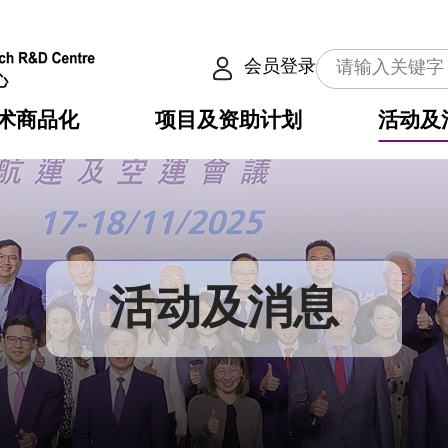
会员登录
术商品化
项目及资助计划
活动及
介
划
服务
使命
动向
权之技术
点
籍
畴
动
公共服务之创新技术
划
表
构
活动及消息
划
目
入
构
心
惠
问
导
告
发项目计划书
心