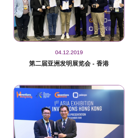
04.12.2019
第二届亚洲发明展览会 - 香港