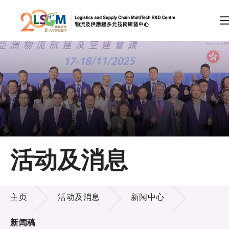
A
A
EN
繁
简
A
跳到内容（按回车键）
会员登录
主页
活动及消息
关于LSCM
活动及消息
技术商品化
主页
活动及消息
新闻中心
项目及资助计划
新闻稿