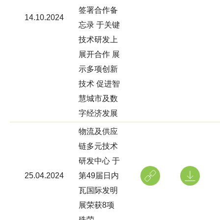
签署合作备
14.10.2024
忘录 于关键
技术研发上
展开合作 展
示多项创新
技术 促进智
慧城市及数
字经济发展
物流及供应
链多元技术
研发中心 于
25.04.2024
第49届日内
瓦国际发明
展荣获8项
殊荣