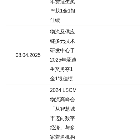
年爱迪生奖
™获1金1银
佳绩
物流及供应
链多元技术
研发中心于
08.04.2025
2025年爱迪
生奖勇夺1
金1银佳绩
2024 LSCM
物流高峰会
「从智慧城
市迈向数字
经济」与多
家着名机构