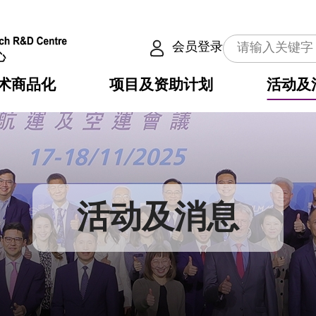
会员登录
术商品化
项目及资助计划
活动及
介
划
服务
使命
动向
权之技术
点
籍
畴
动
公共服务之创新技术
划
表
构
活动及消息
划
目
入
构
心
惠
问
导
告
发项目计划书
心