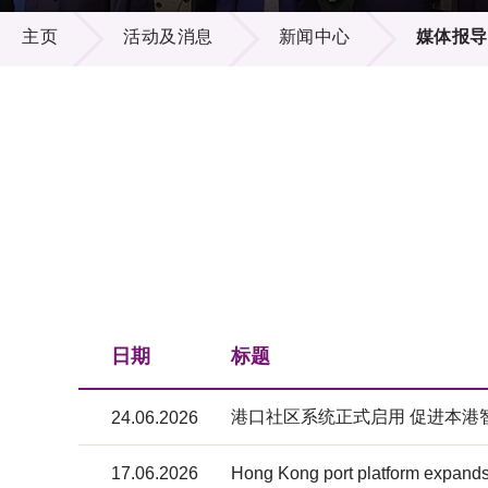
活动及消息
供应商
项目资
主页
活动及消息
新闻中心
媒体报导
多媒体
出版刊
就业机
项目伙
联络我
日期
标题
港口社区系统正式启用 促进本港
24.06.2026
17.06.2026
Hong Kong port platform expands 