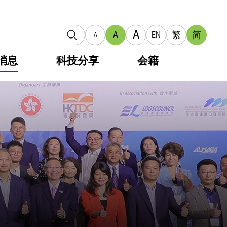
A
A
EN
繁
简
A
消息
科技分享
会籍