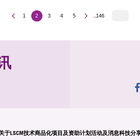
1
2
3
4
5
..146
讯
关于LSCM
技术商品化
项目及资助计划
活动及消息
科技分