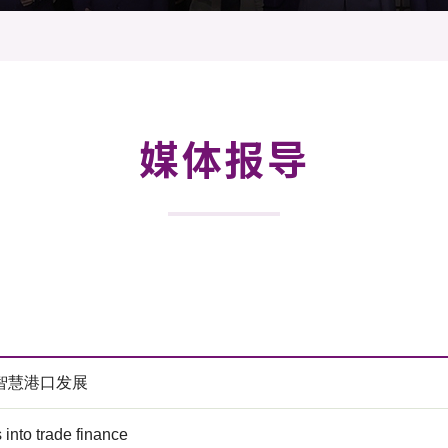
登记
料库
物
会
伴
们
媒体报导
智慧港口发展
into trade finance