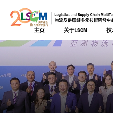
主页
关于LSCM
技
跳到内容（按回车键）
热门
热门
热门
热门
热门
机构简
服务
合作计
活动
会籍及
愿景及
LSCM 
可获授
研发重
登记会
奖项
奖项
奖项
奖项
奖项
服务范
业界活
LSCM 动向
LSCM 动向
LSCM 动向
LSCM 动向
LSCM 动向
应用于
资助计
会员列
组织架
奖项
资助计
重点项
会员登
组织架
新闻中
税务优
董事局
申请
研究顾
媒体报
评审
新闻稿
招标通
征求研
资讯中