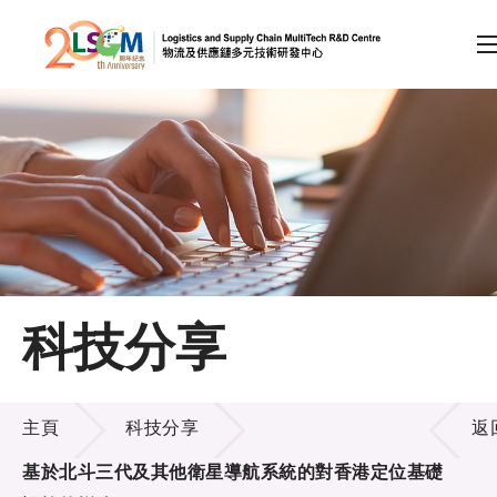
A
A
EN
繁
简
A
跳到內容（按回車鍵）
會員登入
主頁
科技分享
關於LSCM
科技分享
技術商品化
主頁
科技分享
返
項目及資助計劃
基於北斗三代及其他衛星導航系統的對香港定位基礎