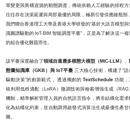
單變更與異構資源的動態調度，傳統依賴人工經驗的排程方
往往存在決策延遲與局部最優的局限，極易引發供應鏈瓶頸 
我們聯合香港理工大學及香港大學研發的“基於大語言模型與
識圖譜驅動的 IoT-BIM 智能調度平臺”，正是為了解決這一複
的組合優化難題而生。
該平臺深度融合了
領域自適應多模態大模型（
MiC-LLM
）
、
態圖知識庫（
GKB
）與
IoT
平臺
三大核心技術，構建了“語
驅動決策”的創新範式 。透過獨創的
TextSchedule
功能，
統利用低秩適配（LoRA）微調技術與檢索增強生成（RAG
機制，精準解析管理人員的自然語言指令，將非結構化需求
化為結構化約束，並自動調用啟發式演算法生成最優生產甘
圖。