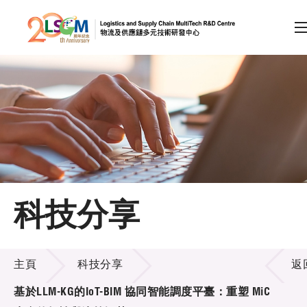
A
A
EN
繁
简
A
跳到內容（按回車鍵）
會員登入
主頁
科技分享
關於LSCM
科技分享
技術商品化
主頁
科技分享
返
項目及資助計劃
基於LLM-KG的IoT-BIM 協同智能調度平臺：重塑 MiC