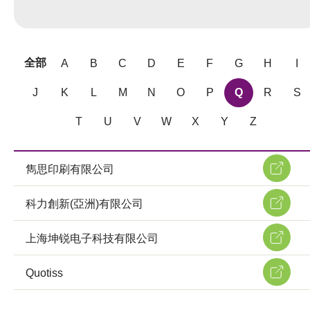
全部
A
B
C
D
E
F
G
H
I
J
K
L
M
N
O
P
Q
R
S
T
U
V
W
X
Y
Z
雋思印刷有限公司
科力創新(亞洲)有限公司
上海坤锐电子科技有限公司
Quotiss