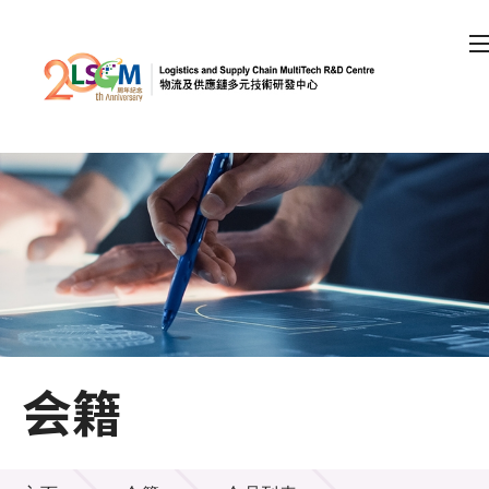
A
A
EN
繁
简
A
跳到内容（按回车键）
会员登录
主页
关于LSCM
会籍
技术商品化
项目及资助计划
会籍