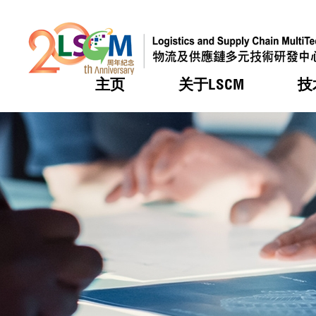
主页
关于LSCM
技
跳到内容（按回车键）
热门
热门
热门
热门
热门
机构简
服务
合作计
活动
会籍及
愿景及
LSCM 
可获授
研发重
登记会
奖项
奖项
奖项
奖项
奖项
服务范
业界活
LSCM 动向
LSCM 动向
LSCM 动向
LSCM 动向
LSCM 动向
应用于
资助计
会员列
组织架
奖项
资助计
重点项
会员登
组织架
新闻中
税务优
董事局
申请
研究顾
媒体报
评审
新闻稿
招标通
征求研
资讯中