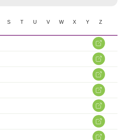
S
T
U
V
W
X
Y
Z