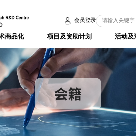
会员登录
术商品化
项目及资助计划
活动及
介
划
服务
使命
动向
权之技术
点
籍
畴
动
公共服务之创新技术
划
表
构
划
会籍
目
入
构
心
惠
问
导
告
发项目计划书
心