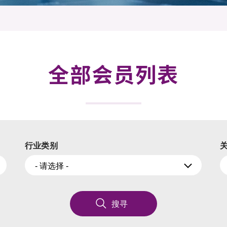
登记
料库
物
会
伴
们
全部会员列表
行业类别
- 请选择 -
搜寻