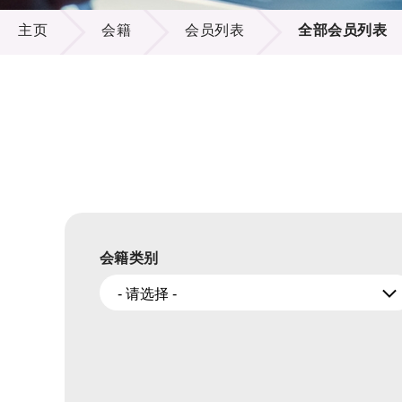
会籍
供应商
项目资
主页
会籍
会员列表
全部会员列表
多媒体
出版刊
就业机
项目伙
联络我
会籍类别
- 请选择 -