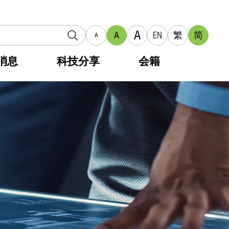
A
A
EN
繁
简
A
消息
科技分享
会籍