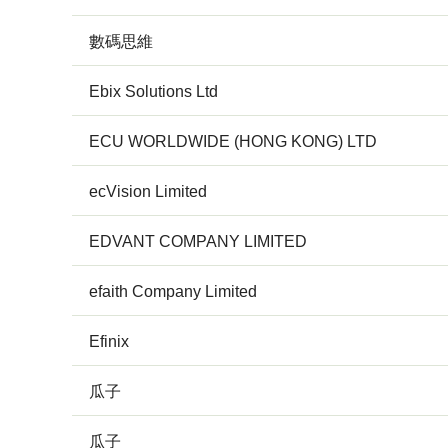
數碼思維
Ebix Solutions Ltd
ECU WORLDWIDE (HONG KONG) LTD
ecVision Limited
EDVANT COMPANY LIMITED
efaith Company Limited
Efinix
瓜子
瓜子