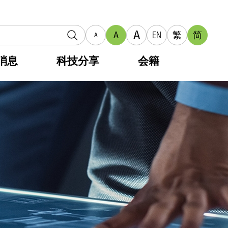
A
A
EN
繁
简
A
消息
科技分享
会籍