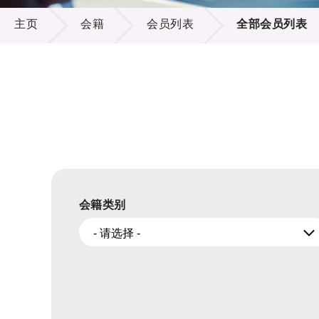
会籍
供应商
项目资
主页
会籍
会员列表
全部会员列表
多媒体
出版刊
就业机
项目伙
联络我
会籍类别
- 请选择 -