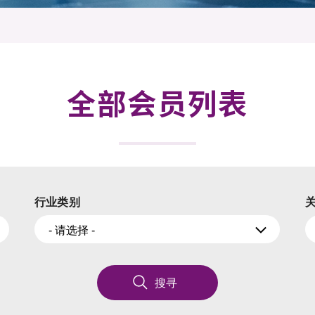
登记
料库
物
会
伴
们
全部会员列表
行业类别
- 请选择 -
搜寻