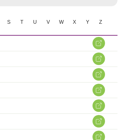
S
T
U
V
W
X
Y
Z