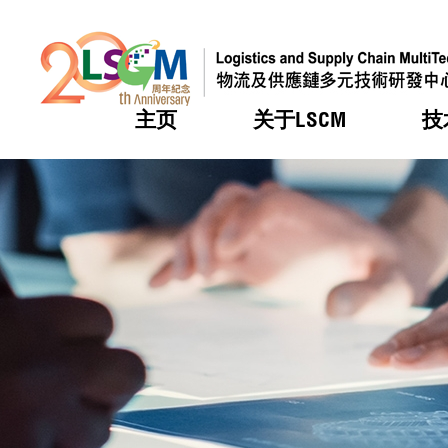
主页
关于LSCM
技
跳到内容（按回车键）
热门
热门
热门
热门
热门
机构简
服务
合作计
活动
会籍及
愿景及
LSCM 
可获授
研发重
登记会
奖项
奖项
奖项
奖项
奖项
服务范
业界活
LSCM 动向
LSCM 动向
LSCM 动向
LSCM 动向
LSCM 动向
应用于
资助计
会员列
组织架
奖项
资助计
重点项
会员登
组织架
新闻中
税务优
董事局
申请
研究顾
媒体报
评审
新闻稿
招标通
征求研
资讯中