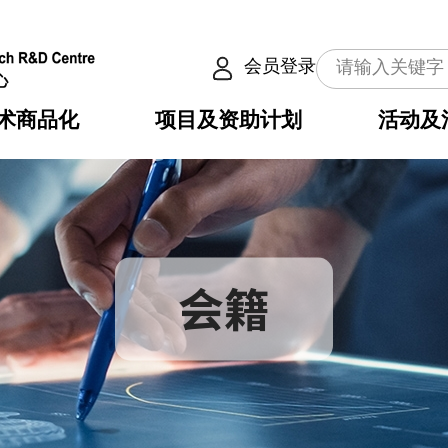
会员登录
术商品化
项目及资助计划
活动及
介
划
服务
使命
动向
权之技术
点
籍
畴
动
公共服务之创新技术
划
表
构
划
会籍
目
入
构
心
惠
问
导
告
发项目计划书
心