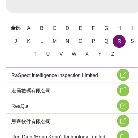
全部
A
B
C
D
E
F
G
H
I
J
K
L
M
N
O
P
Q
R
S
T
U
V
W
X
Y
Z
RaSpect Intelligence Inspection Limited
宏霸數碼有限公司
ReaQta
思齊軟件有限公司
Red Date (Hong Kong) Technology Limited