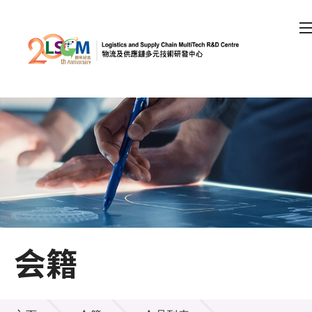
A
A
EN
繁
简
A
跳到内容（按回车键）
会员登录
主页
关于LSCM
会籍
技术商品化
项目及资助计划
会籍