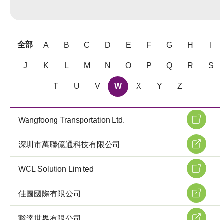
全部
A
B
C
D
E
F
G
H
I
J
K
L
M
N
O
P
Q
R
S
T
U
V
W
X
Y
Z
Wangfoong Transportation Ltd.
深圳市萬聯億通科技有限公司
WCL Solution Limited
佳圖國際有限公司
豁達世界有限公司