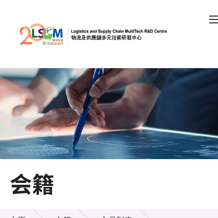
A
A
EN
繁
简
A
跳到内容（按回车键）
会员登录
主页
关于LSCM
会籍
技术商品化
项目及资助计划
会籍