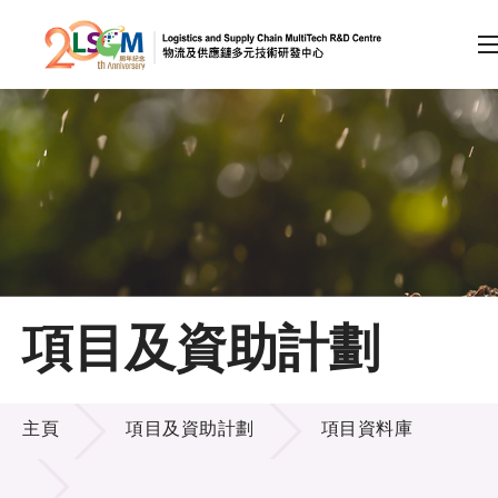
A
A
EN
繁
简
A
跳到內容（按回車鍵）
會員登入
主頁
項目及資助計劃
關於LSCM
項目及資助計劃
技術商品化
主頁
項目及資助計劃
項目資料庫
項目及資助計劃