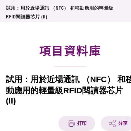
合作計劃
試用：用於近場通訊 （NFC） 和移動應用的輕量級
RFID閱讀器芯片 (II)
研發重點
資助計劃
項目資料庫
徵求研發項目計劃書
項目資料庫
試用：用於近場通訊 （NFC） 和
項目夥伴
動應用的輕量級RFID閱讀器芯片
活動及消息
(II)
科技分享
會籍
打印
分享