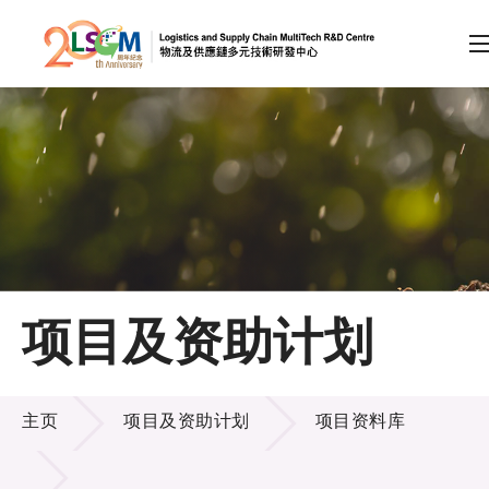
A
A
EN
繁
简
A
跳到内容（按回车键）
会员登录
主页
项目及资助计划
关于LSCM
项目及资助计划
技术商品化
主页
项目及资助计划
项目资料库
项目及资助计划