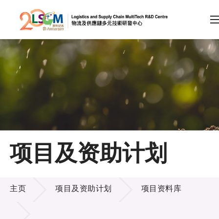
A
A
EN
繁
简
A
跳到内容（按回车键）
会员登录
主页
项目及资助计划
关于LSCM
项目及资助计划
技术商品化
主页
项目及资助计划
项目资料库
项目及资助计划